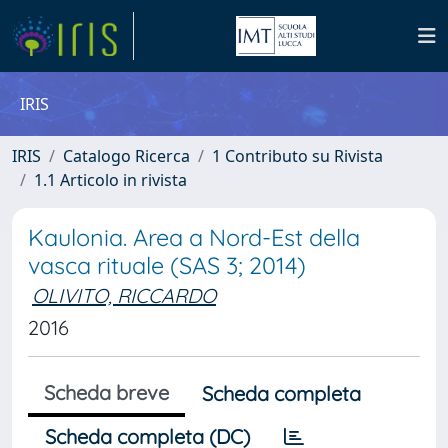
IRIS
IRIS
Catalogo Ricerca
1 Contributo su Rivista
1.1 Articolo in rivista
Kaulonia. Area a Nord-Est della
vasca rituale (SAS 3; 2014)
OLIVITO, RICCARDO
2016
Scheda breve
Scheda completa
Scheda completa (DC)