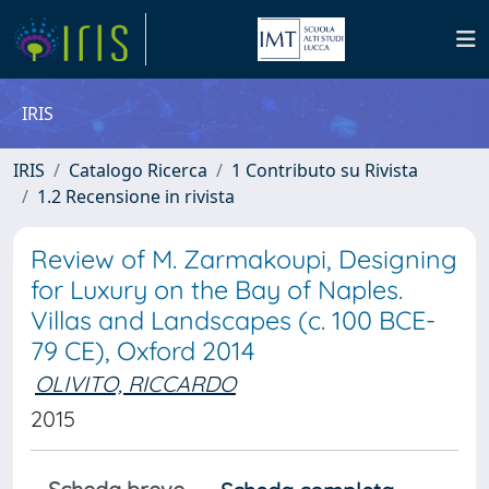
IRIS
IRIS
Catalogo Ricerca
1 Contributo su Rivista
1.2 Recensione in rivista
Review of M. Zarmakoupi, Designing
for Luxury on the Bay of Naples.
Villas and Landscapes (c. 100 BCE-
79 CE), Oxford 2014
OLIVITO, RICCARDO
2015