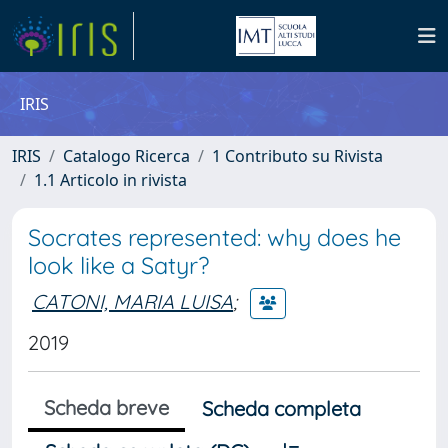
IRIS
IRIS
Catalogo Ricerca
1 Contributo su Rivista
1.1 Articolo in rivista
Socrates represented: why does he
look like a Satyr?
CATONI, MARIA LUISA
;
2019
Scheda breve
Scheda completa