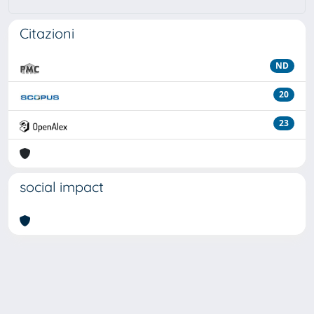
Citazioni
ND
20
23
social impact
Powered by
IRIS
-
about IRIS
-