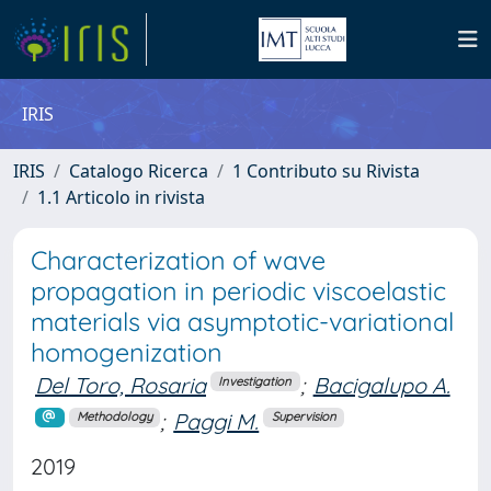
IRIS
IRIS
Catalogo Ricerca
1 Contributo su Rivista
1.1 Articolo in rivista
Characterization of wave
propagation in periodic viscoelastic
materials via asymptotic-variational
homogenization
Del Toro, Rosaria
;
Bacigalupo A.
Investigation
;
Paggi M.
Methodology
Supervision
2019