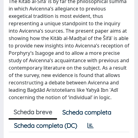
The Kitāb al-Šifāʾ is by far the philosophical summa
in which Avicenna’s allegiance to previous
exegetical tradition is most evident, thus
representing a unique standpoint to the inquiry
into Avicenna’s sources. The present paper aims at
showing how the Kitāb al-Madḫal of the Šifāʾ is able
to provide new insights into Avicenna’s reception of
Porphyry’s Isagoge and to allow a more precise
study of Avicenna’s acquaintance with previous and
contemporary literature on the subject. As a result
of the survey, new evidence is found that allows
reconstructing a debate between Avicenna and
leading Baġdād Aristotelians like Yaḥyā Ibn ʿAdī
concerning the notion of ‘individual’ in logic.
Scheda breve
Scheda completa
Scheda completa (DC)