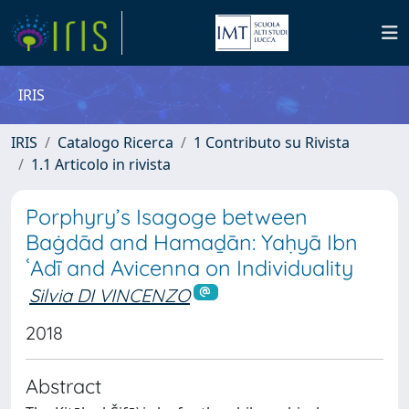
IRIS
IRIS
Catalogo Ricerca
1 Contributo su Rivista
1.1 Articolo in rivista
Porphyry’s Isagoge between
Baġdād and Hamaḏān: Yaḥyā Ibn
ʿAdī and Avicenna on Individuality
Silvia DI VINCENZO
2018
Abstract