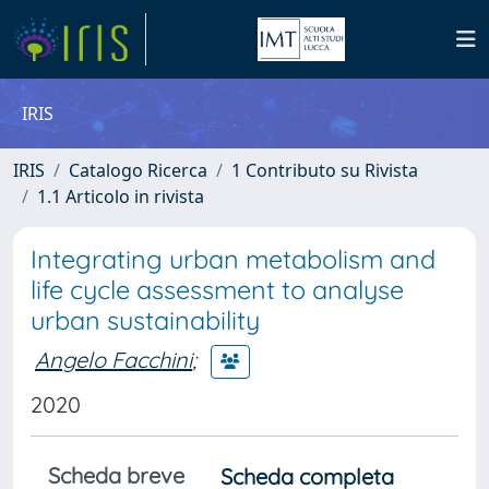
IRIS
IRIS
Catalogo Ricerca
1 Contributo su Rivista
1.1 Articolo in rivista
Integrating urban metabolism and
life cycle assessment to analyse
urban sustainability
Angelo Facchini
;
2020
Scheda breve
Scheda completa