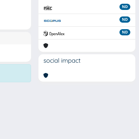
ND
ND
ND
social impact