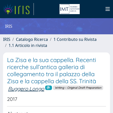
IRIS
IRIS
Catalogo Ricerca
1 Contributo su Rivista
1.1 Articolo in rivista
La Zisa e la sua cappella. Recenti
ricerche sull’antica galleria di
collegamento tra il palazzo della
Zisa e la cappella della SS. Trinità
Ruggero Longo
Writing – Original Draft Preparation
2017