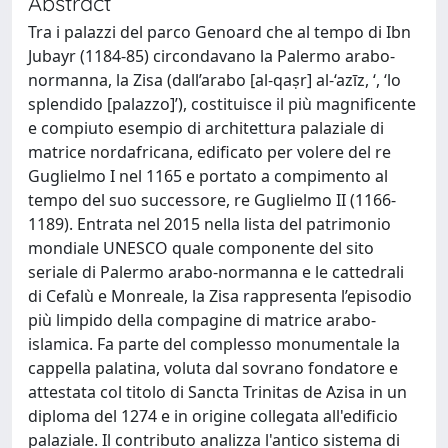
Abstract
Tra i palazzi del parco Genoard che al tempo di Ibn
Jubayr (1184-85) circondavano la Palermo arabo-
normanna, la Zisa (dall’arabo [al-qaṣr] al-‘azīz, ‘, ‘lo
splendido [palazzo]’), costituisce il più magnificente
e compiuto esempio di architettura palaziale di
matrice nordafricana, edificato per volere del re
Guglielmo I nel 1165 e portato a compimento al
tempo del suo successore, re Guglielmo II (1166-
1189). Entrata nel 2015 nella lista del patrimonio
mondiale UNESCO quale componente del sito
seriale di Palermo arabo-normanna e le cattedrali
di Cefalù e Monreale, la Zisa rappresenta l’episodio
più limpido della compagine di matrice arabo-
islamica. Fa parte del complesso monumentale la
cappella palatina, voluta dal sovrano fondatore e
attestata col titolo di Sancta Trinitas de Azisa in un
diploma del 1274 e in origine collegata all'edificio
palaziale. Il contributo analizza l'antico sistema di