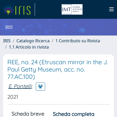
IRIS
IRIS
Catalogo Ricerca
1 Contributo su Rivista
1.1 Articolo in rivista
REE, no. 24 (Etruscan mirror in the J.
Paul Getty Museum, acc. no.
77.AC.100)
E. Pontelli
;
2021
Scheda breve
Scheda completa