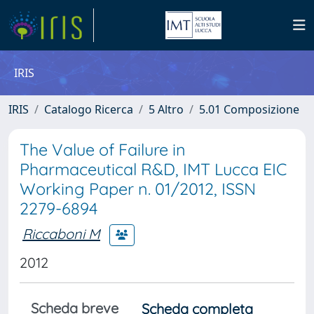
IRIS
IRIS
Catalogo Ricerca
5 Altro
5.01 Composizione
The Value of Failure in
Pharmaceutical R&D, IMT Lucca EIC
Working Paper n. 01/2012, ISSN
2279-6894
Riccaboni M
2012
Scheda breve
Scheda completa