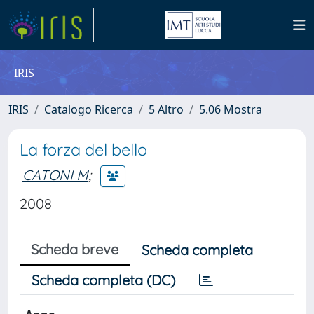
IRIS
IRIS
Catalogo Ricerca
5 Altro
5.06 Mostra
La forza del bello
CATONI M
;
2008
Scheda breve
Scheda completa
Scheda completa (DC)