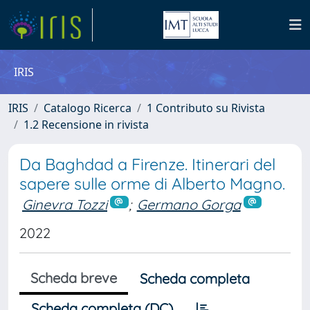
IRIS
IRIS
Catalogo Ricerca
1 Contributo su Rivista
1.2 Recensione in rivista
Da Baghdad a Firenze. Itinerari del
sapere sulle orme di Alberto Magno.
Ginevra Tozzi
;
Germano Gorga
2022
Scheda breve
Scheda completa
Scheda completa (DC)