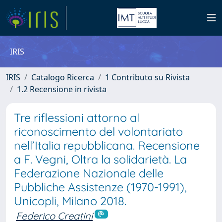
IRIS
IRIS
Catalogo Ricerca
1 Contributo su Rivista
1.2 Recensione in rivista
Tre riflessioni attorno al
riconoscimento del volontariato
nell’Italia repubblicana. Recensione
a F. Vegni, Oltra la solidarietà. La
Federazione Nazionale delle
Pubbliche Assistenze (1970-1991),
Unicopli, Milano 2018.
Federico Creatini