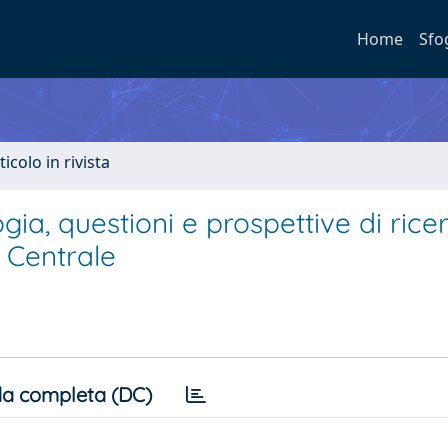
Home
Sfo
ticolo in rivista
gia, questioni e prospettive di rice
o Centrale
a completa (DC)