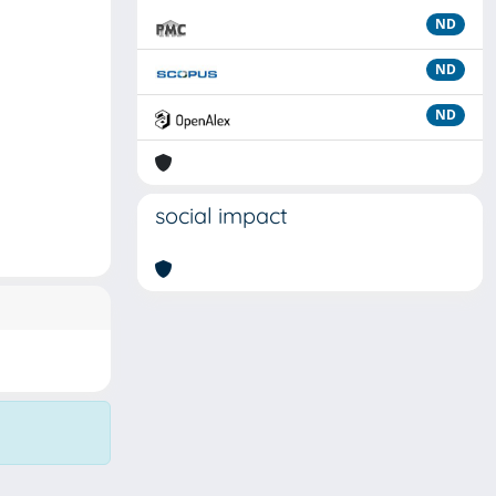
ND
ND
ND
social impact