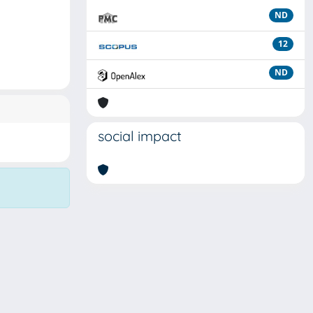
ND
12
ND
social impact