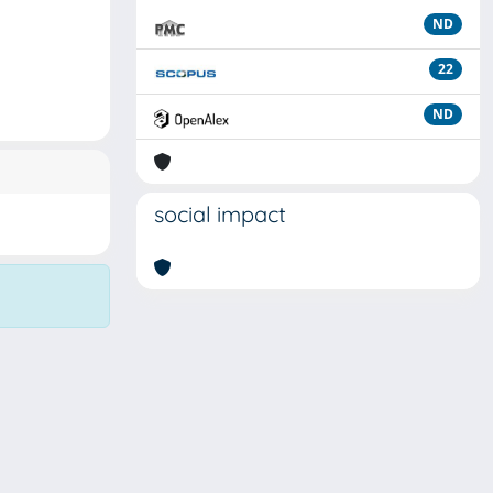
ND
22
ND
social impact