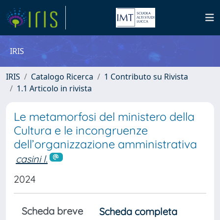
IRIS
IRIS
Catalogo Ricerca
1 Contributo su Rivista
1.1 Articolo in rivista
Le metamorfosi del ministero della
Cultura e le incongruenze
dell’organizzazione amministrativa
casini l.
2024
Scheda breve
Scheda completa