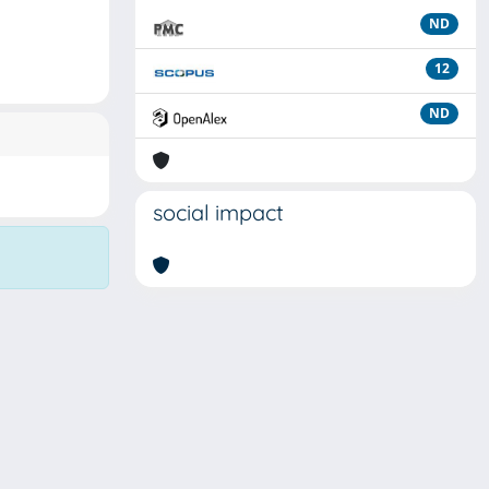
ND
12
ND
social impact