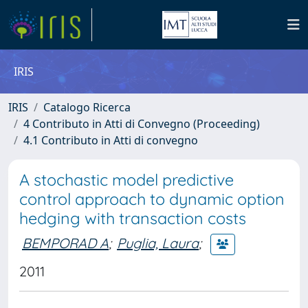
IRIS
IRIS
Catalogo Ricerca
4 Contributo in Atti di Convegno (Proceeding)
4.1 Contributo in Atti di convegno
A stochastic model predictive
control approach to dynamic option
hedging with transaction costs
BEMPORAD A
;
Puglia, Laura
;
2011