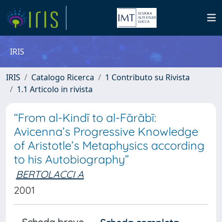
IRIS
IRIS
Catalogo Ricerca
1 Contributo su Rivista
1.1 Articolo in rivista
“From al-Kindī to al-Fārābī:
Avicenna’s Progressive Knowledge
of Aristotle’s Metaphysics according
to his Autobiography”
BERTOLACCI A
2001