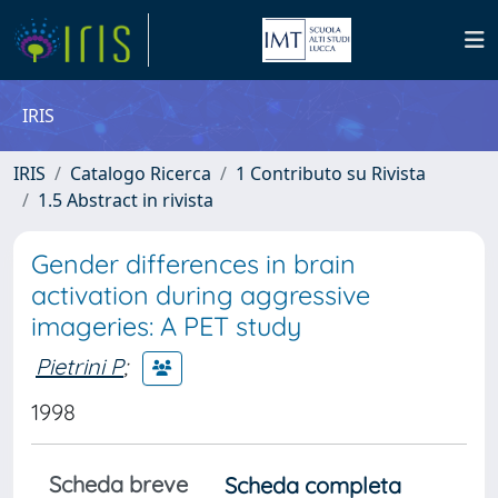
IRIS
IRIS
Catalogo Ricerca
1 Contributo su Rivista
1.5 Abstract in rivista
Gender differences in brain
activation during aggressive
imageries: A PET study
Pietrini P
;
1998
Scheda breve
Scheda completa