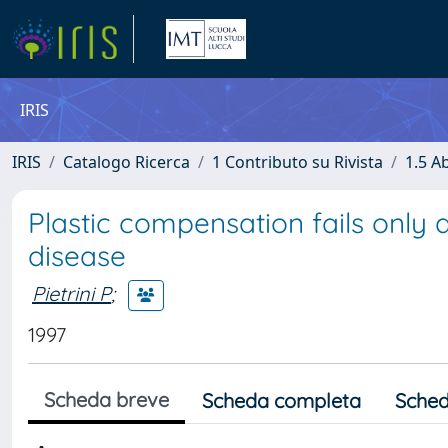
IRIS
IRIS
Catalogo Ricerca
1 Contributo su Rivista
1.5 Ab
Plastic compensation fails only a
disease
Pietrini P
;
1997
Scheda breve
Scheda completa
Sched