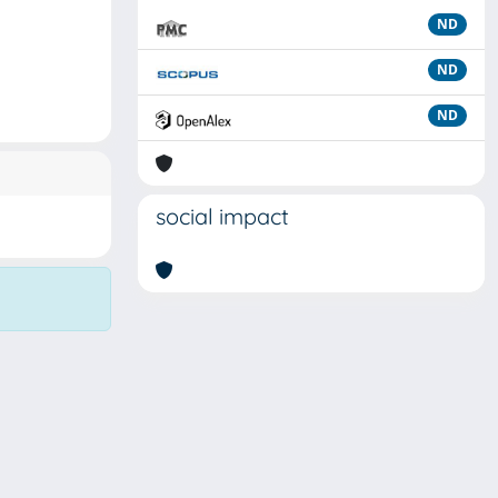
ND
ND
ND
social impact