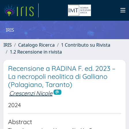
IRIS
IRIS
Catalogo Ricerca
1 Contributo su Rivista
1.2 Recensione in rivista
Recensione a RADINA F. ed. 2023 –
La necropoli neolitica di Galliano
(Palagiano, Taranto)
Crescenzi Nicole
2024
Abstract