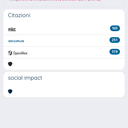
Citazioni
ND
251
319
social impact
Powered by
IRIS
-
about IRIS
-