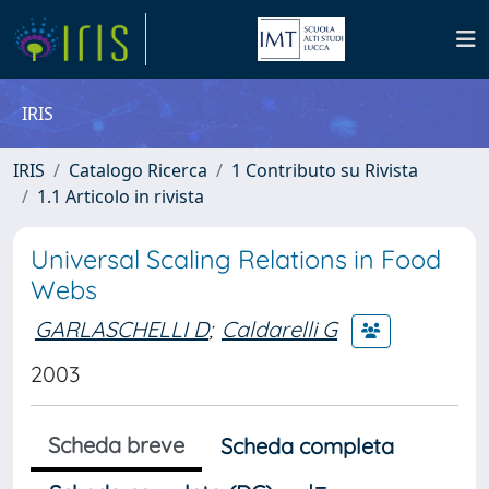
IRIS
IRIS
Catalogo Ricerca
1 Contributo su Rivista
1.1 Articolo in rivista
Universal Scaling Relations in Food
Webs
GARLASCHELLI D
;
Caldarelli G
2003
Scheda breve
Scheda completa