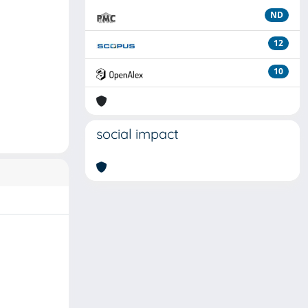
ND
12
10
social impact