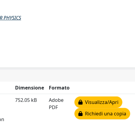
R PHYSICS
Dimensione
Formato
752.05 kB
Adobe
Visualizza/Apri
PDF
Richiedi una copia
on