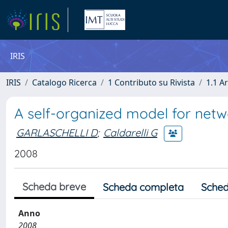
IRIS
IRIS
Catalogo Ricerca
1 Contributo su Rivista
1.1 Ar
A self-organized model for netw
GARLASCHELLI D
;
Caldarelli G
2008
Scheda breve
Scheda completa
Sched
Anno
2008