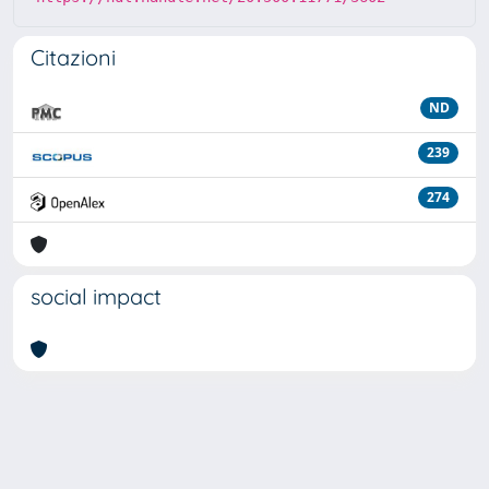
Citazioni
ND
239
274
social impact
Powered by
IRIS
-
about IRIS
-