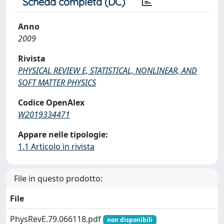
Scheda completa (DC)
Anno
2009
Rivista
PHYSICAL REVIEW E, STATISTICAL, NONLINEAR, AND
SOFT MATTER PHYSICS
Codice OpenAlex
W2019334471
Appare nelle tipologie:
1.1 Articolo in rivista
File in questo prodotto:
File
PhysRevE.79.066118.pdf
non disponibili