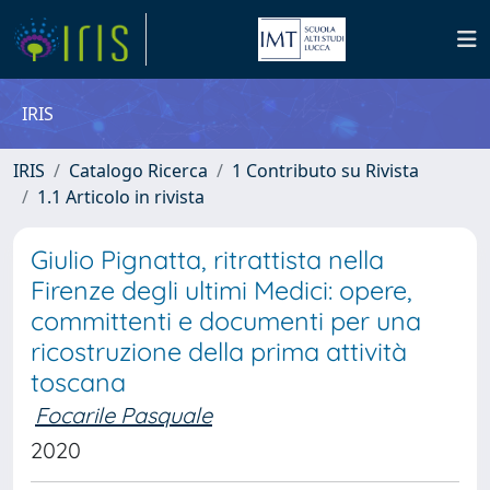
IRIS
IRIS
Catalogo Ricerca
1 Contributo su Rivista
1.1 Articolo in rivista
Giulio Pignatta, ritrattista nella
Firenze degli ultimi Medici: opere,
committenti e documenti per una
ricostruzione della prima attività
toscana
Focarile Pasquale
2020