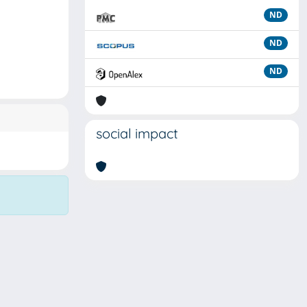
ND
ND
ND
social impact