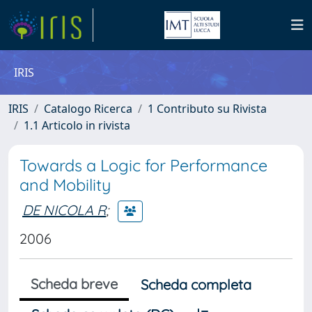
IRIS
IRIS
Catalogo Ricerca
1 Contributo su Rivista
1.1 Articolo in rivista
Towards a Logic for Performance
and Mobility
DE NICOLA R
;
2006
Scheda breve
Scheda completa