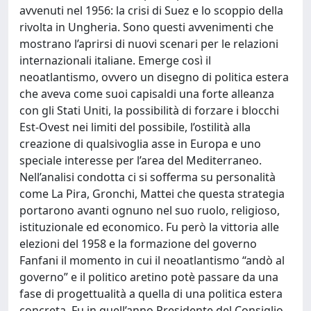
avvenuti nel 1956: la crisi di Suez e lo scoppio della
rivolta in Ungheria. Sono questi avvenimenti che
mostrano l’aprirsi di nuovi scenari per le relazioni
internazionali italiane. Emerge così il
neoatlantismo, ovvero un disegno di politica estera
che aveva come suoi capisaldi una forte alleanza
con gli Stati Uniti, la possibilità di forzare i blocchi
Est-Ovest nei limiti del possibile, l’ostilità alla
creazione di qualsivoglia asse in Europa e uno
speciale interesse per l’area del Mediterraneo.
Nell’analisi condotta ci si sofferma su personalità
come La Pira, Gronchi, Mattei che questa strategia
portarono avanti ognuno nel suo ruolo, religioso,
istituzionale ed economico. Fu però la vittoria alle
elezioni del 1958 e la formazione del governo
Fanfani il momento in cui il neoatlantismo “andò al
governo” e il politico aretino potè passare da una
fase di progettualità a quella di una politica estera
concreta. Fu in quell’anno Presidente del Consiglio,