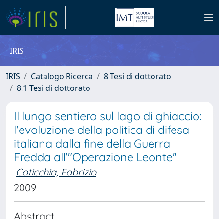
IRIS
IRIS
Catalogo Ricerca
8 Tesi di dottorato
8.1 Tesi di dottorato
Il lungo sentiero sul lago di ghiaccio:
l'evoluzione della politica di difesa
italiana dalla fine della Guerra
Fredda all'"Operazione Leonte"
Coticchia, Fabrizio
2009
Abstract