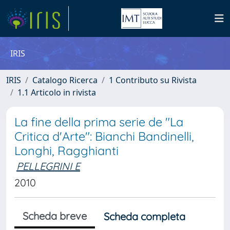
IRIS
IRIS
Catalogo Ricerca
1 Contributo su Rivista
1.1 Articolo in rivista
La fine della prima serie de "La
Critica d'Arte": Bianchi Bandinelli,
Longhi, Ragghianti
PELLEGRINI E
2010
Scheda breve
Scheda completa