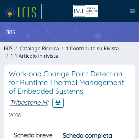
IRIS
IRIS
Catalogo Ricerca
1 Contributo su Rivista
1.1 Articolo in rivista
Workload Change Point Detection
for Runtime Thermal Management
of Embedded Systems
Tribastone M
;
2016
Scheda breve
Scheda completa