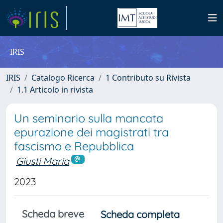
IRIS
IRIS
Catalogo Ricerca
1 Contributo su Rivista
1.1 Articolo in rivista
Un seminario sulla mancata
epurazione dei magistrati tra
fascismo e Repubblica
Giusti Maria
2023
Scheda breve
Scheda completa