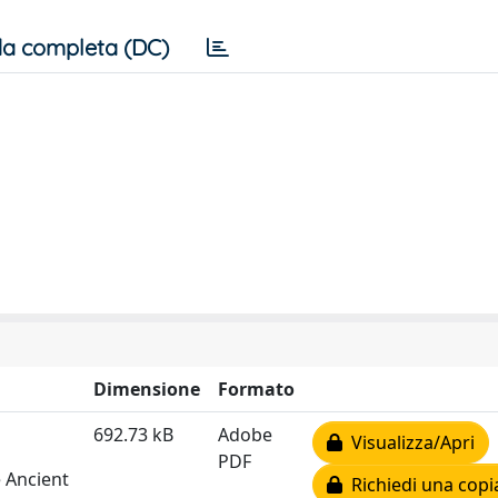
a completa (DC)
Dimensione
Formato
692.73 kB
Adobe
Visualizza/Apri
PDF
e Ancient
Richiedi una copi