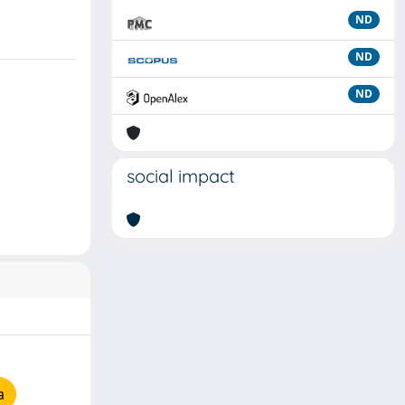
ND
ND
ND
social impact
a