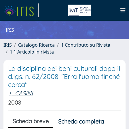
IRIS
IRIS
Catalogo Ricerca
1 Contributo su Rivista
1.1 Articolo in rivista
La disciplina dei beni culturali dopo il
d.lgs. n. 62/2008: "Erra l'uomo finché
cerca"
L. CASINI
2008
Scheda breve
Scheda completa