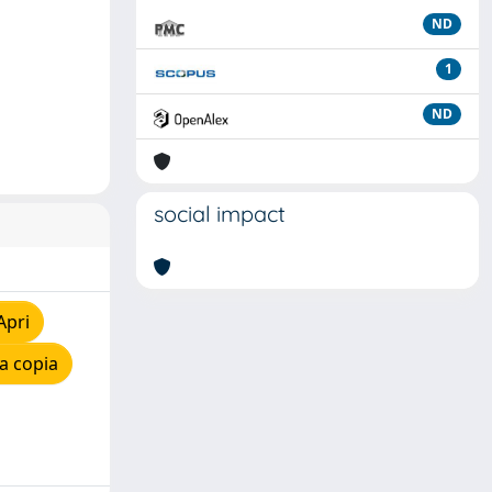
ND
1
ND
social impact
Apri
a copia