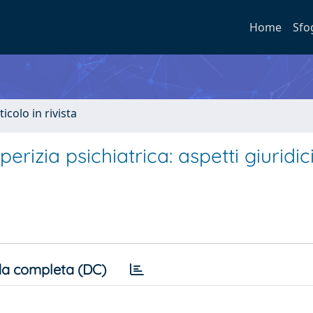
Home
Sfo
ticolo in rivista
perizia psichiatrica: aspetti giuridic
a completa (DC)