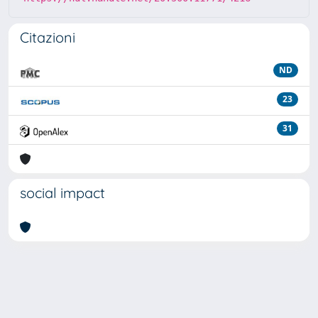
Citazioni
ND
23
31
social impact
Powered by
IRIS
-
about IRIS
-