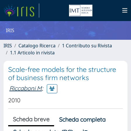
IRIS
IRIS
Catalogo Ricerca
1 Contributo su Rivista
1.1 Articolo in rivista
Scale-free models for the structure
of business firm networks
Riccaboni M
;
2010
Scheda breve
Scheda completa