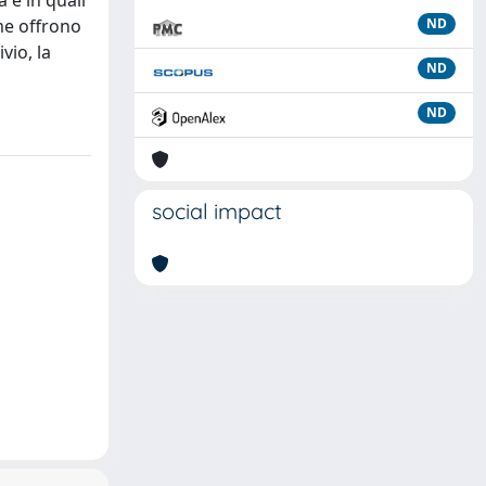
 e in quali
me offrono
ND
vio, la
ND
ND
social impact