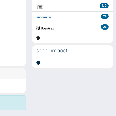
ND
28
26
social impact