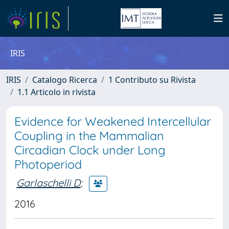
IRIS
IRIS
Catalogo Ricerca
1 Contributo su Rivista
1.1 Articolo in rivista
Evidence for Weakened Intercellular
Coupling in the Mammalian
Circadian Clock under Long
Photoperiod
Garlaschelli D
;
2016