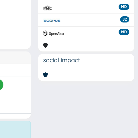
ND
32
ND
social impact