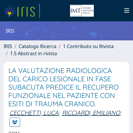
IRIS
IRIS
Catalogo Ricerca
1 Contributo su Rivista
1.5 Abstract in rivista
LA VALUTAZIONE RADIOLOGICA
DEL CARICO LESIONALE IN FASE
SUBACUTA PREDICE IL RECUPERO
FUNZIONALE NEL PAZIENTE CON
ESITI DI TRAUMA CRANICO.
CECCHETTI, LUCA
;
RICCIARDI, EMILIANO
;