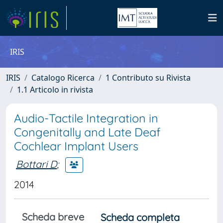
IRIS
IRIS
Catalogo Ricerca
1 Contributo su Rivista
1.1 Articolo in rivista
Audio-Tactile Integration in
Congenitally and Late Deaf
Cochlear Implant Users
Bottari D
;
2014
Scheda breve
Scheda completa