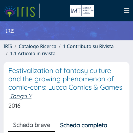
IRIS
IRIS
Catalogo Ricerca
1 Contributo su Rivista
1.1 Articolo in rivista
Festivalization of fantasy culture
and the growing phenomenon of
comic-cons: Lucca Comics & Games
Tonga Y
2016
Scheda breve
Scheda completa