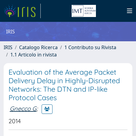
IRIS
IRIS
Catalogo Ricerca
1 Contributo su Rivista
1.1 Articolo in rivista
Evaluation of the Average Packet
Delivery Delay in Highly-Disrupted
Networks: The DTN and IP-like
Protocol Cases
Gnecco G
;
2014