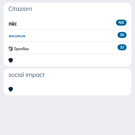
Citazioni
ND
30
32
social impact
Powered by
IRIS
-
about IRIS
-
Utilizzo dei cookie
Copyright © 2026