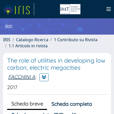
IRIS
IRIS
Catalogo Ricerca
1 Contributo su Rivista
1.1 Articolo in rivista
The role of utilities in developing low
carbon, electric megacities
FACCHINI A
;
2017
Scheda breve
Scheda completa