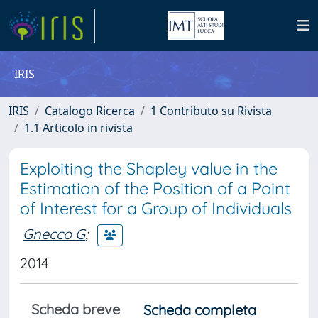
IRIS
IRIS
Catalogo Ricerca
1 Contributo su Rivista
1.1 Articolo in rivista
Exploiting the Shapley value in the
Estimation of the Position of a Point
of Interest for a Group of Individuals
Gnecco G
;
2014
Scheda breve
Scheda completa