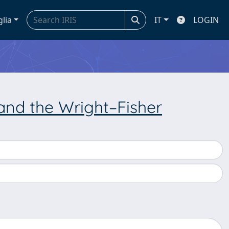
glia
IT
LOGIN
and the Wright–Fisher