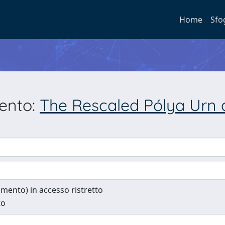
Home
Sfo
mento:
The Rescaled Pólya Urn 
cumento) in accesso ristretto
to