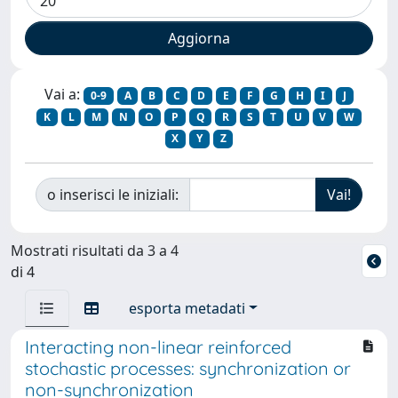
Vai a:
0-9
A
B
C
D
E
F
G
H
I
J
K
L
M
N
O
P
Q
R
S
T
U
V
W
X
Y
Z
o inserisci le iniziali:
Mostrati risultati da 3 a 4
di 4
esporta metadati
Interacting non-linear reinforced
stochastic processes: synchronization or
non-synchronization